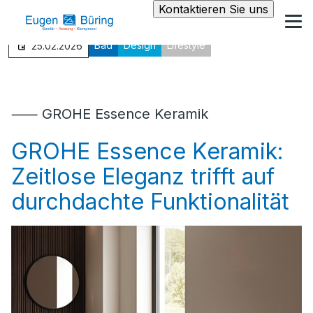
Kontaktieren Sie uns
Bad
Design
Lifestyle
25.02.2026
⸺ GROHE Essence Keramik
GROHE Essence Keramik:
Zeitlose Eleganz trifft auf
durchdachte Funktionalität