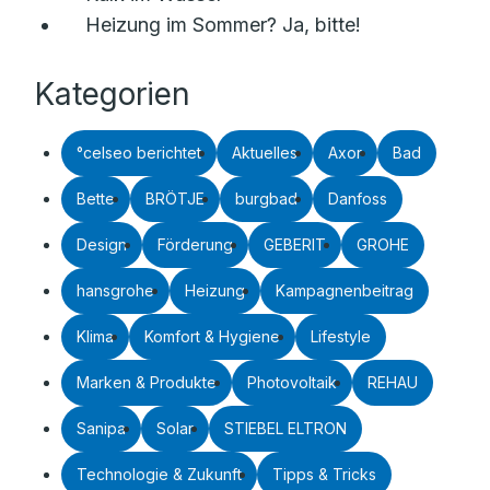
Heizung im Sommer? Ja, bitte!
Kategorien
°celseo berichtet
Aktuelles
Axor
Bad
Bette
BRÖTJE
burgbad
Danfoss
Design
Förderung
GEBERIT
GROHE
hansgrohe
Heizung
Kampagnenbeitrag
Klima
Komfort & Hygiene
Lifestyle
Marken & Produkte
Photovoltaik
REHAU
Sanipa
Solar
STIEBEL ELTRON
Technologie & Zukunft
Tipps & Tricks