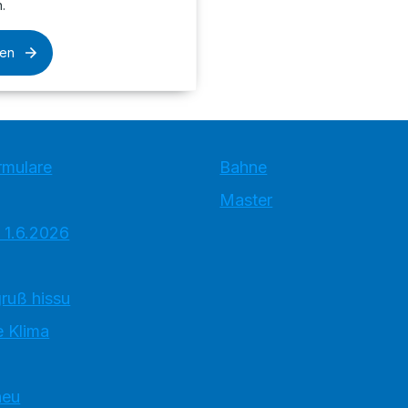
.
sen
rmulare
Bahne
Master
 1.6.2026
ruß hissu
 Klima
neu