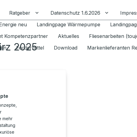
Ratgeber
Datenschutz 1.6.2026
Impre
Untermenü für Ratgeber umschalten
Untermenü f
Energie neu
Landingpage Wärmepumpe
Landingpag
ant Kompetenzpartner
Aktuelles
Fliesenarbeiten (tou
ärz 2025
gen
Fördermittel
Download
Markenlieferanten R
epte
onzepte,
r
e mehr
staltung
uxuriöse