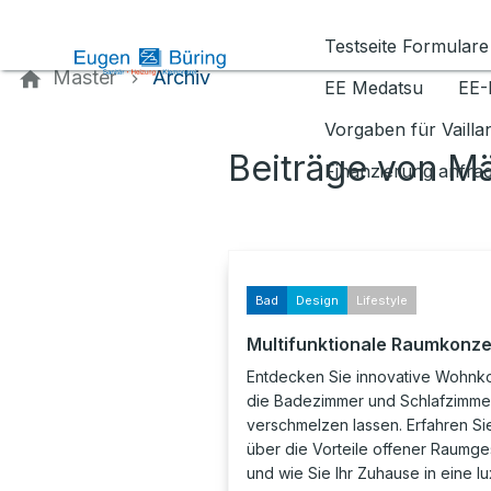
Kontaktieren Sie uns
Testseite Formulare
Master
Archiv
EE Medatsu
EE-
Vorgaben für Vaill
Beiträge von M
Finanzierung anfra
Bad
Design
Lifestyle
Multifunktionale Raumkonz
Entdecken Sie innovative Wohnk
die Badezimmer und Schlafzimme
verschmelzen lassen. Erfahren Si
über die Vorteile offener Raumge
und wie Sie Ihr Zuhause in eine l