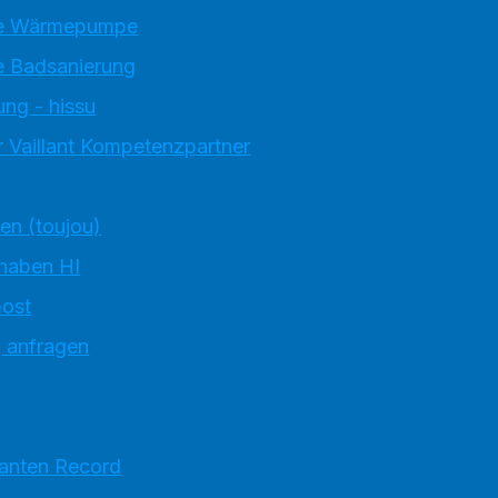
e Wärmepumpe
 Badsanierung
ung - hissu
 Vaillant Kompetenzpartner
ten (toujou)
 haben HI
ost
g anfragen
ranten Record