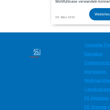
Wohlfühloase verwandeln können
Weiterle
06. März 2025
Testseite Fo
Ratgeber
Datenschutz
Impressum
Weihnachtsg
Landingpage
EE Medatsu
EE-Energie 