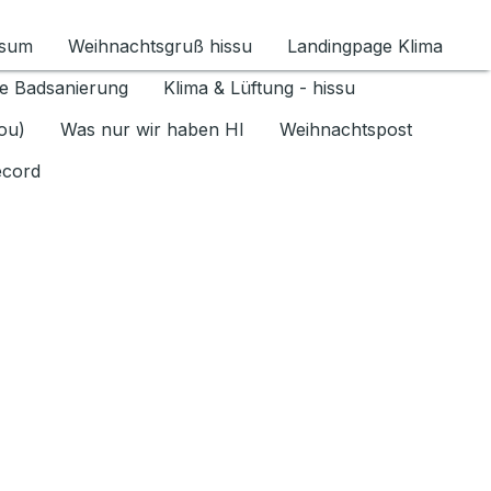
ssum
Weihnachtsgruß hissu
Landingpage Klima
ür Datenschutz 1.6.2026 umschalten
e Badsanierung
Klima & Lüftung - hissu
jou)
Was nur wir haben HI
Weihnachtspost
ecord