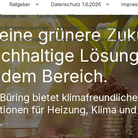
Ratgeber
Datenschutz 1.6.2026
Impre
Untermenü für Ratgeber umschalten
Untermenü f
Energie neu
Landingpage Wärmepumpe
Landingpag
 eine grünere Zuk
ant Kompetenzpartner
Aktuelles
Fliesenarbeiten (tou
gen
Fördermittel
Download
Markenlieferanten R
achhaltige Lösun
jedem Bereich.
Büring bietet klimafreundliche
ationen für Heizung, Klima und
.