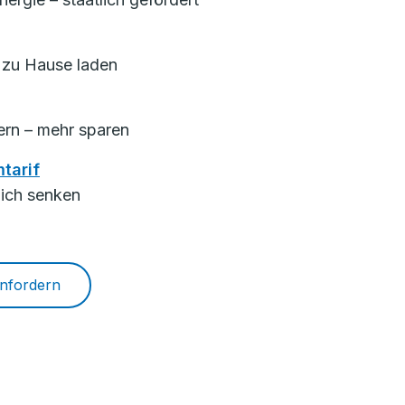
zu Hause laden
uern – mehr sparen
tarif
lich senken
anfordern