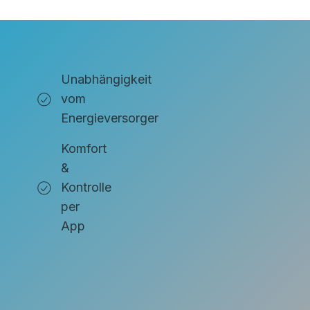
Unabhängigkeit
vom
Energieversorger
Komfort
&
Kontrolle
per
App