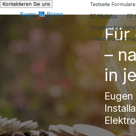
Kontaktieren Sie uns
Testseite Formulare
EE Medatsu
EE-
Für
Vorgaben für Vaill
Finanzierung anfra
– n
in 
Eugen 
Install
Elektro