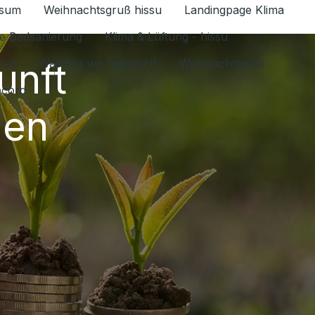
ssum
Weihnachtsgruß hissu
Landingpage Klima
ür Datenschutz 1.6.2026 umschalten
e Badsanierung
Klima & Lüftung - hissu
unft
jou)
Was nur wir haben HI
Weihnachtspost
ecord
gen