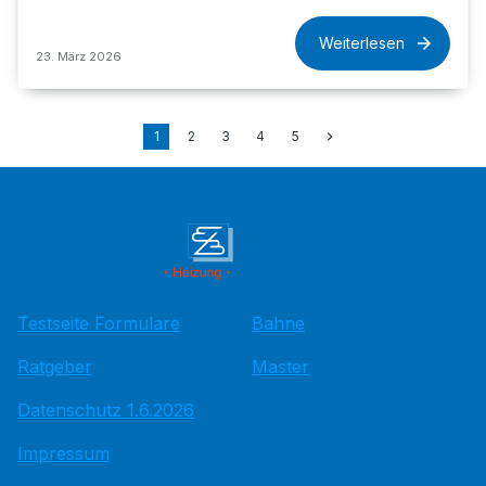
Weiterlesen
23. März 2026
1
2
3
4
5
Testseite Formulare
Bahne
Ratgeber
Master
Datenschutz 1.6.2026
Impressum