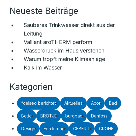
Neueste Beiträge
Sauberes Trinkwasser direkt aus der
Leitung
Vaillant aroTHERM perform
Wasserdruck im Haus verstehen
Warum tropft meine Klimaanlage
Kalk im Wasser
Kategorien
°celseo berichtet
Aktuelles
Axor
Bad
Bette
BRÖTJE
burgbad
Danfoss
Design
Förderung
GEBERIT
GROHE