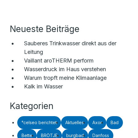
Neueste Beiträge
Sauberes Trinkwasser direkt aus der
Leitung
Vaillant aroTHERM perform
Wasserdruck im Haus verstehen
Warum tropft meine Klimaanlage
Kalk im Wasser
Kategorien
°celseo berichtet
Aktuelles
Axor
Bad
Bette
BRÖTJE
burgbad
Danfoss