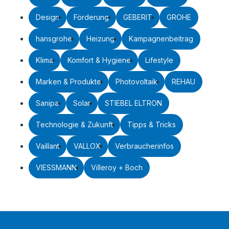
Design
Förderung
GEBERIT
GROHE
hansgrohe
Heizung
Kampagnenbeitrag
Klima
Komfort & Hygiene
Lifestyle
Marken & Produkte
Photovoltaik
REHAU
Sanipa
Solar
STIEBEL ELTRON
Technologie & Zukunft
Tipps & Tricks
Vaillant
VALLOX
Verbraucherinfos
VIESSMANN
Villeroy + Boch