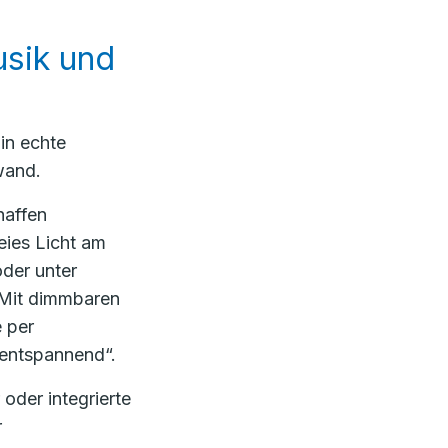
usik und
in echte
wand.
haffen
eies Licht am
oder unter
 Mit dimmbaren
 per
 entspannend“.
oder integrierte
r