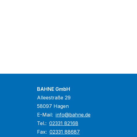
BAHNE GmbH
Alleestraße 29
58097 Hagen
E-Mail:
info@bahne.de
Tel.:
02331 82168
Fax:
02331 88687