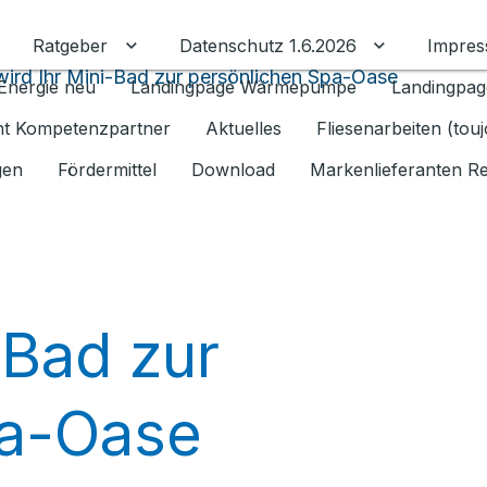
Ratgeber
Datenschutz 1.6.2026
Impre
Untermenü für Ratgeber umschalten
Untermenü f
ird Ihr Mini-Bad zur persönlichen Spa-Oase
Energie neu
Landingpage Wärmepumpe
Landingpag
ant Kompetenzpartner
Aktuelles
Fliesenarbeiten (tou
gen
Fördermittel
Download
Markenlieferanten R
-Bad zur
pa-Oase