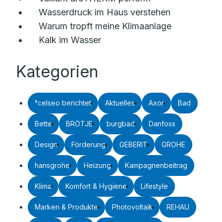
Wasserdruck im Haus verstehen
Warum tropft meine Klimaanlage
Kalk im Wasser
Kategorien
°celseo berichtet
Aktuelles
Axor
Bad
Bette
BRÖTJE
burgbad
Danfoss
Design
Förderung
GEBERIT
GROHE
hansgrohe
Heizung
Kampagnenbeitrag
Klima
Komfort & Hygiene
Lifestyle
Marken & Produkte
Photovoltaik
REHAU