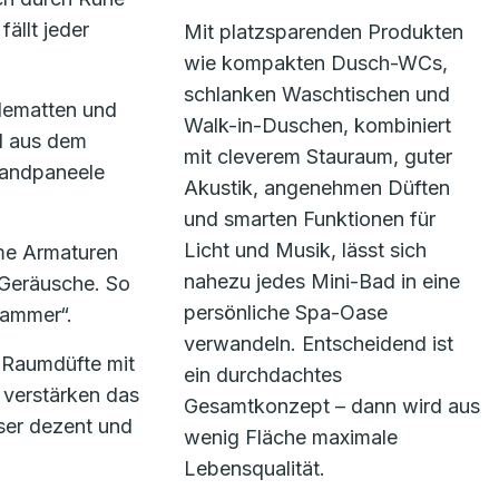
ällt jeder
Mit platzsparenden Produkten
wie kompakten Dusch-WCs,
schlanken Waschtischen und
dematten und
Walk-in-Duschen, kombiniert
l aus dem
mit cleverem Stauraum, guter
Wandpaneele
Akustik, angenehmen Düften
und smarten Funktionen für
Licht und Musik, lässt sich
me Armaturen
nahezu jedes Mini-Bad in eine
 Geräusche. So
persönliche Spa-Oase
kammer“.
verwandeln. Entscheidend ist
 Raumdüfte mit
ein durchdachtes
) verstärken das
Gesamtkonzept – dann wird aus
sser dezent und
wenig Fläche maximale
Lebensqualität.