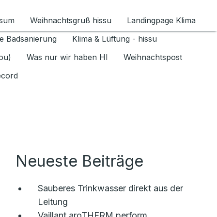
ssum
Weihnachtsgruß hissu
Landingpage Klima
ür Datenschutz 1.6.2026 umschalten
e Badsanierung
Klima & Lüftung - hissu
jou)
Was nur wir haben HI
Weihnachtspost
ecord
Neueste Beiträge
Sauberes Trinkwasser direkt aus der
Leitung
Vaillant aroTHERM perform