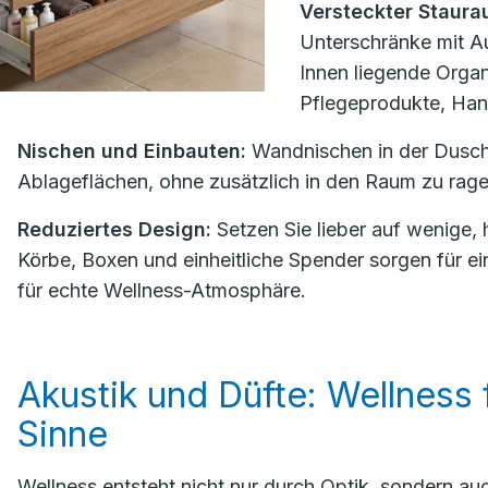
Versteckter Staura
Unterschränke mit A
Innen liegende Organ
Pflegeprodukte, Han
Nischen und Einbauten:
Wandnischen in der Dusch
Ablageflächen, ohne zusätzlich in den Raum zu rag
Reduziertes Design:
Setzen Sie lieber auf wenige, h
Körbe, Boxen und einheitliche Spender sorgen für ei
für echte Wellness-Atmosphäre.
Akustik und Düfte: Wellness 
Sinne
Wellness entsteht nicht nur durch Optik, sondern a