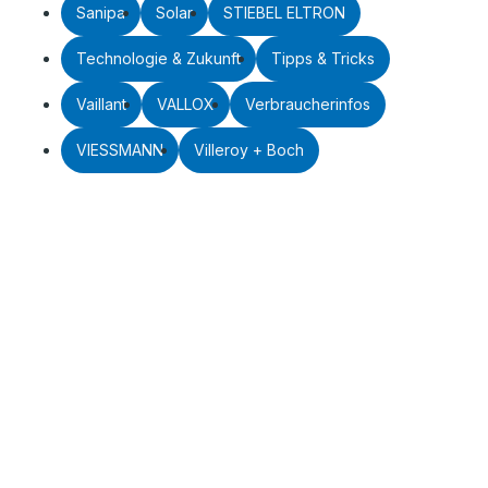
Sanipa
Solar
STIEBEL ELTRON
Technologie & Zukunft
Tipps & Tricks
Vaillant
VALLOX
Verbraucherinfos
VIESSMANN
Villeroy + Boch