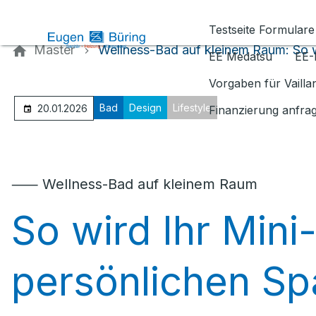
Kontaktieren Sie uns
Testseite Formulare
Master
Wellness-Bad auf kleinem Raum: So w
EE Medatsu
EE-
Vorgaben für Vaill
Bad
Design
Lifestyle
20.01.2026
Finanzierung anfra
⸺ Wellness-Bad auf kleinem Raum
So wird Ihr Mini
persönlichen S