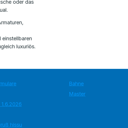
usche oder das
ual.
Armaturen,
einstellbaren
gleich luxuriös.
rmulare
Bahne
Master
 1.6.2026
ruß hissu