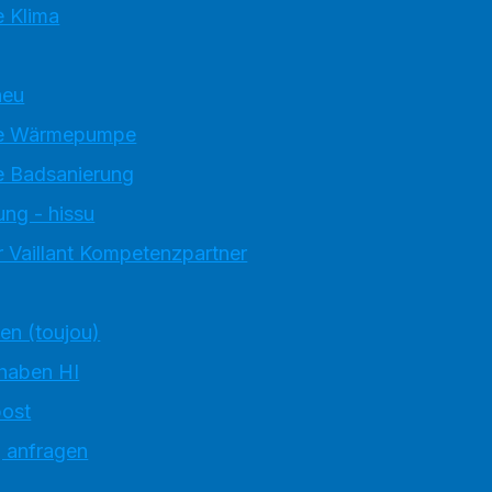
 Klima
neu
e Wärmepumpe
 Badsanierung
ung - hissu
 Vaillant Kompetenzpartner
ten (toujou)
 haben HI
ost
g anfragen