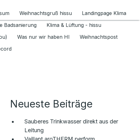
ssum
Weihnachtsgruß hissu
Landingpage Klima
ür Datenschutz 1.6.2026 umschalten
e Badsanierung
Klima & Lüftung - hissu
jou)
Was nur wir haben HI
Weihnachtspost
ecord
Neueste Beiträge
Sauberes Trinkwasser direkt aus der
Leitung
Vaillant aroTHERM perform