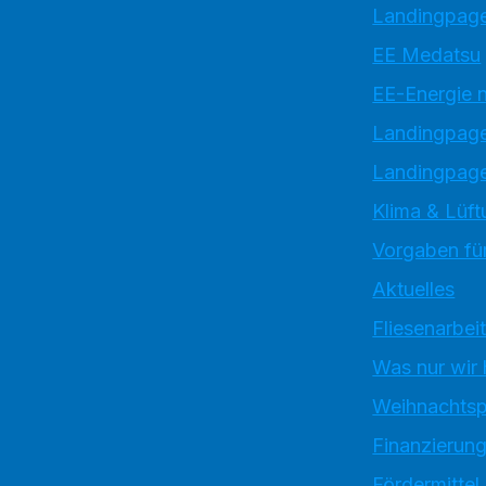
Landingpage
EE Medatsu
EE-Energie 
Landingpag
Landingpage
Klima & Lüft
Vorgaben für
Aktuelles
Fliesenarbei
Was nur wir
Weihnachtsp
Finanzierun
Fördermittel