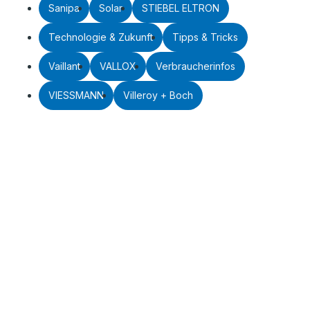
Sanipa
Solar
STIEBEL ELTRON
Technologie & Zukunft
Tipps & Tricks
Vaillant
VALLOX
Verbraucherinfos
VIESSMANN
Villeroy + Boch