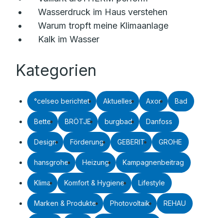
Wasserdruck im Haus verstehen
Warum tropft meine Klimaanlage
Kalk im Wasser
Kategorien
°celseo berichtet
Aktuelles
Axor
Bad
Bette
BRÖTJE
burgbad
Danfoss
Design
Förderung
GEBERIT
GROHE
hansgrohe
Heizung
Kampagnenbeitrag
Klima
Komfort & Hygiene
Lifestyle
Marken & Produkte
Photovoltaik
REHAU