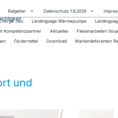
Ratgeber
Datenschutz 1.6.2026
Impre
Untermenü für Ratgeber umschalten
Untermenü f
ichtigkeit
Energie neu
Landingpage Wärmepumpe
Landingpag
ant Kompetenzpartner
Aktuelles
Fliesenarbeiten (tou
gen
Fördermittel
Download
Markenlieferanten R
ort und