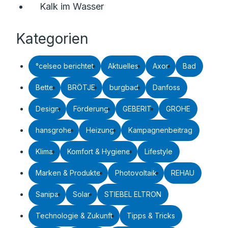
Kalk im Wasser
Kategorien
°celseo berichtet
Aktuelles
Axor
Bad
Bette
BRÖTJE
burgbad
Danfoss
Design
Förderung
GEBERIT
GROHE
hansgrohe
Heizung
Kampagnenbeitrag
Klima
Komfort & Hygiene
Lifestyle
Marken & Produkte
Photovoltaik
REHAU
Sanipa
Solar
STIEBEL ELTRON
Technologie & Zukunft
Tipps & Tricks