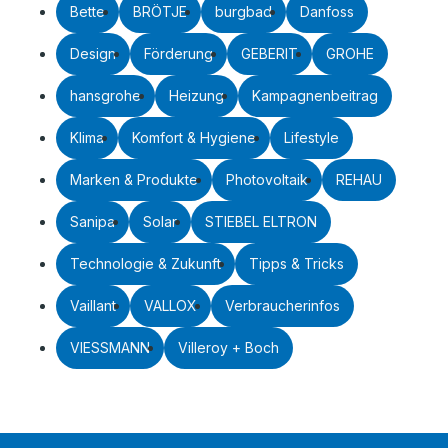
Bette
BRÖTJE
burgbad
Danfoss
Design
Förderung
GEBERIT
GROHE
hansgrohe
Heizung
Kampagnenbeitrag
Klima
Komfort & Hygiene
Lifestyle
Marken & Produkte
Photovoltaik
REHAU
Sanipa
Solar
STIEBEL ELTRON
Technologie & Zukunft
Tipps & Tricks
Vaillant
VALLOX
Verbraucherinfos
VIESSMANN
Villeroy + Boch