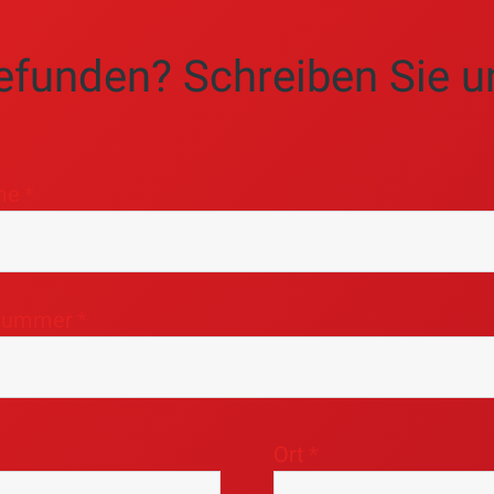
 Basis der geplanten Maßnahme werden Angebot u
efunden? Schreiben Sie u
er Förderantrag wird vor Beginn der Maßnahme übe
me
Nach der Förderzusage kann die Maßnahme umgese
üfung der erforderlichen Nachweise.
snummer
h das GModG geändert haben, sollten die aktuell
Ort