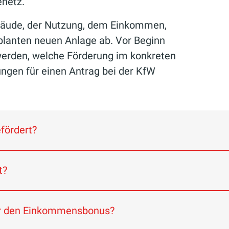
enetz.
bäude, der Nutzung, dem Einkommen,
lanten neuen Anlage ab. Vor Beginn
werden, welche Förderung im konkreten
ungen für einen Antrag bei der KfW
fördert?
t?
etz (GModG) wird der Austausch alter Heizungsanl
ür den Einkommensbonus?
dsgebäude in Deutschland noch mit älteren Öl- ode