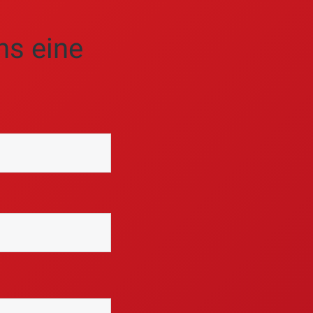
nd technische Nachweise
ns eine
r das KfW-Portal gestellt.
tzt werden. Die Auszahlung
en Vorgaben immer vor