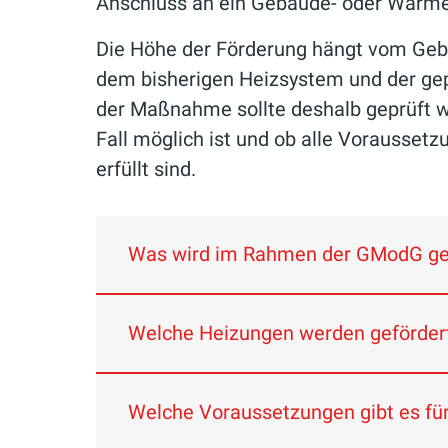
Anschluss an ein Gebäude- oder Wärm
Die Höhe der Förderung hängt vom Ge
dem bisherigen Heizsystem und der gep
der Maßnahme sollte deshalb geprüft 
Fall möglich ist und ob alle Voraussetz
erfüllt sind.
Was wird im Rahmen der GModG ge
Welche Heizungen werden geförder
Mit dem Gebäudemodernisierungsges
Welche Voraussetzungen gibt es f
Hintergrund ist, dass viele Bestan