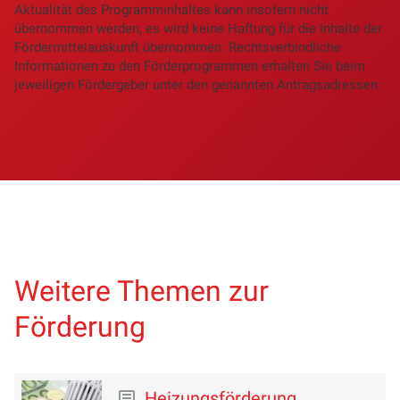
Aktualität des Programminhaltes kann insofern nicht
übernommen werden, es wird keine Haftung für die Inhalte der
Fördermittelauskunft übernommen. Rechtsverbindliche
Informationen zu den Förderprogrammen erhalten Sie beim
jeweiligen Fördergeber unter den genannten Antragsadressen.
Weitere Themen zur
Förderung
Heizungsförderung