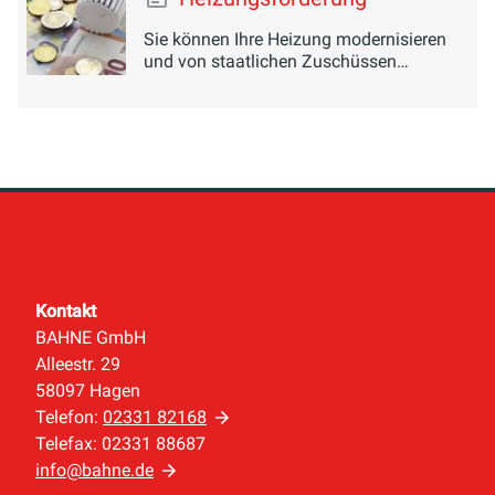
Sie können Ihre Heizung modernisieren
und von staatlichen Zuschüssen
profitieren.
Kontakt
BAHNE GmbH
Alleestr. 29
58097 Hagen
Telefon:
02331 82168
Telefax: 02331 88687
info@bahne.de