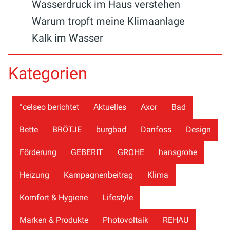
Wasserdruck im Haus verstehen
Warum tropft meine Klimaanlage
Kalk im Wasser
Kategorien
°celseo berichtet
Aktuelles
Axor
Bad
Bette
BRÖTJE
burgbad
Danfoss
Design
Förderung
GEBERIT
GROHE
hansgrohe
Heizung
Kampagnenbeitrag
Klima
Komfort & Hygiene
Lifestyle
Marken & Produkte
Photovoltaik
REHAU