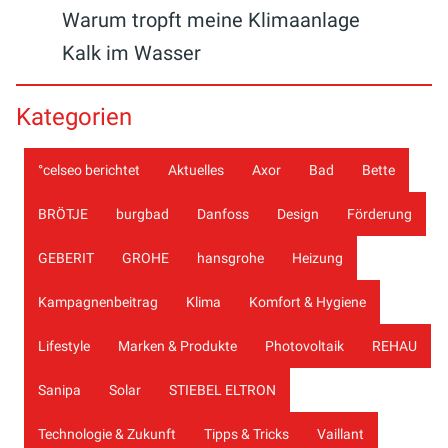
Warum tropft meine Klimaanlage
Kalk im Wasser
Kategorien
°celseo berichtet
Aktuelles
Axor
Bad
Bette
BRÖTJE
burgbad
Danfoss
Design
Förderung
GEBERIT
GROHE
hansgrohe
Heizung
Kampagnenbeitrag
Klima
Komfort & Hygiene
Lifestyle
Marken & Produkte
Photovoltaik
REHAU
Sanipa
Solar
STIEBEL ELTRON
Technologie & Zukunft
Tipps & Tricks
Vaillant