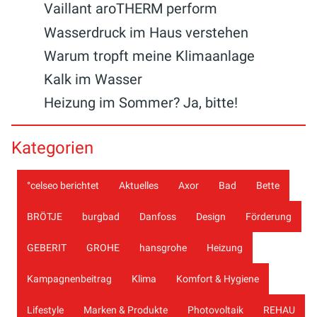
Vaillant aroTHERM perform
Wasserdruck im Haus verstehen
Warum tropft meine Klimaanlage
Kalk im Wasser
Heizung im Sommer? Ja, bitte!
Kategorien
°celseo berichtet
Aktuelles
Axor
Bad
Bette
BRÖTJE
burgbad
Danfoss
Design
Förderung
GEBERIT
GROHE
hansgrohe
Heizung
Kampagnenbeitrag
Klima
Komfort & Hygiene
Lifestyle
Marken & Produkte
Photovoltaik
REHAU